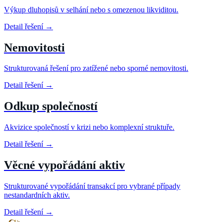
Výkup dluhopisů v selhání nebo s omezenou likviditou.
Detail řešení
→
Nemovitosti
Strukturovaná řešení pro zatížené nebo sporné nemovitosti.
Detail řešení
→
Odkup společností
Akvizice společností v krizi nebo komplexní struktuře.
Detail řešení
→
Věcné vypořádání aktiv
Strukturované vypořádání transakcí pro vybrané případy
nestandardních aktiv.
Detail řešení
→