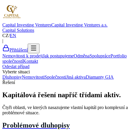
Capital Investing Ventures
Capital Investing Ventures
a.s.
Capital Solutions
CZ
/
EN
|
Přihlášení
Nemovitosti k prodeji
Jak postupujeme
Odměna
Spolupráce
Portfolio
společností
Kontakt
Odeslat případ
Vyberte situaci
Dluhopisy
Nemovitosti
Společnosti
Jiná aktiva
Diamanty GIA
Řešení
Kapitálová řešení napříč třídami aktiv.
Čtyři oblasti, ve kterých nasazujeme vlastní kapitál pro komplexní a
problémové situace.
Problémové dluhopisy