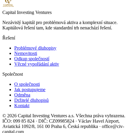
Capital Investing Ventures
Nezávislý kapitál pro problémová aktiva a komplexní situace.
Kapitálová řešení tam, kde standardní trh nenachází řešení.
Řešení
Problémové dluhopisy
Nemovitosti
Odkup společností
Věcné vypořádání aktiv
Společnost
O společnosti
Jak postupujeme
Odměna
Držitelé dluhopisů
Kontakt
©
2026
Capital Investing Ventures a.s.
Všechna práva vyhrazena.
IČO:
099 85 824 ·
DIČ:
CZ09985824 · Václav Havel Airport,
Aviatická 1092/8, 161 00 Praha 6,
Česká republika
· office@civ-
capital.com